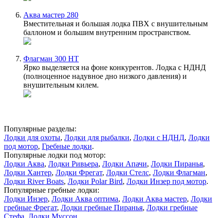
Аква мастер 280
Вместительная и большая лодка ПВХ с внушительным
баллоном и большим внутренним пространством.
Флагман 300 НТ
Ярко выделяется на фоне конкурентов. Лодка с НДНД
(полноценное надувное дно низкого давления) и
внушительным килем.
Популярные разделы:
Лодки для охоты
,
Лодки для рыбалки
,
Лодки с НДНД
,
Лодки
под мотор
,
Гребные лодки
.
Популярные лодки под мотор:
Лодки Аква
,
Лодки Ривьера
,
Лодки Апачи
,
Лодки Пиранья
,
Лодки Хантер
,
Лодки Фрегат
,
Лодки Стелс
,
Лодки Флагман
,
Лодки River Boats
,
Лодки Polar Bird
,
Лодки Инзер под мотор
.
Популярные гребные лодки:
Лодки Инзер
,
Лодки Аква оптима
,
Лодки Аква мастер
,
Лодки
гребные Фрегат
,
Лодки гребные Пиранья
,
Лодки гребные
Стефа
,
Лодки Муссон
.