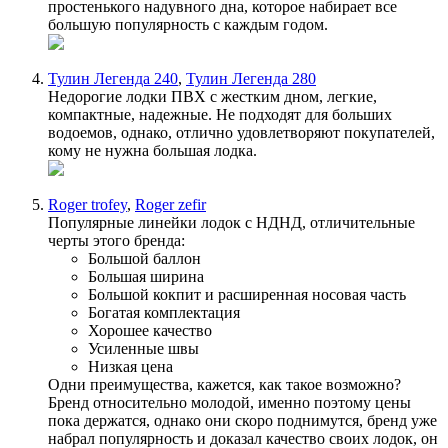
простенького надувного дна, которое набирает все
большую популярность с каждым годом.
Тулин Легенда 240
,
Тулин Легенда 280
Недорогие лодки ПВХ с жестким дном, легкие,
компактные, надежные. Не подходят для больших
водоемов, однако, отлично удовлетворяют покупателей,
кому не нужна большая лодка.
Roger trofey
,
Roger zefir
Популярные линейки лодок с НДНД, отличительные
черты этого бренда:
Большой баллон
Большая ширина
Большой кокпит и расширенная носовая часть
Богатая комплектация
Хорошее качество
Усиленные швы
Низкая цена
Одни преимущества, кажется, как такое возможно?
Бренд относительно молодой, именно поэтому цены
пока держатся, однако они скоро поднимутся, бренд уже
набрал популярность и доказал качество своих лодок, он