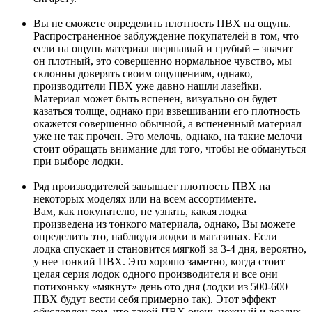
Вы не сможете определить плотность ПВХ на ощупь.
Распространенное заблуждение покупателей в том, что
если на ощупь материал шершавый и грубый – значит
он плотный, это совершенно нормальное чувство, мы
склонны доверять своим ощущениям, однако,
производители ПВХ уже давно нашли лазейки.
Материал может быть вспенен, визуально он будет
казаться толще, однако при взвешивании его плотность
окажется совершенно обычной, а вспененный материал
уже не так прочен. Это мелочь, однако, на такие мелочи
стоит обращать внимание для того, чтобы не обмануться
при выборе лодки.
Ряд производителей завышает плотность ПВХ на
некоторых моделях или на всем ассортименте.
Вам, как покупателю, не узнать, какая лодка
произведена из тонкого материала, однако, Вы можете
определить это, наблюдая лодки в магазинах. Если
лодка спускает и становится мягкой за 3-4 дня, вероятно,
у нее тонкий ПВХ. Это хорошо заметно, когда стоит
целая серия лодок одного производителя и все они
потихоньку «мякнут» день ото дня (лодки из 500-600
ПВХ будут вести себя примерно так). Этот эффект
обусловлен тем, что такой ПВХ очень нежный и воздух