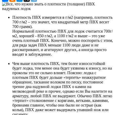
Плотность ПВХ измеряется в г/м2 (например, плотность
700 г/м2 – это значит, что квадратный метр ПВХ весит
700 грамм).
Нормальной плотностью ПВХ для лодок считается 700г/
м2, хорошей - 850 г/м2, а 1100 г/м2 и выше – это уже
очень плотный ПВХ. Конечно, можно поспорить с этим,
для ряда задач ПВХ меньше 1100 люди даже и не
рассматривают, и агитируют других, а иногда просто
вводят в заблуждение.
Чем выше плотность ПВХ, тем более износостойкой
будет лодка, тем менее она будет уязвима к износу, но на
проколы это не сильно влияет. Поясню: лодка с
плотным ПВХ будет дольше «терпеть» неаккуратное
обращение, таскание волоком по песку, постоянное
трение дна надувной лодки ПВХ о камни на
мелководной реке и прочее, однако если Вы налетите на
арматуру, любой ПВХ не выдержит. Обычно ПВХ легко
«терпит» столкновение с корягами, ветками, камнями,
бревнами главное, чтобы они были не острые (как
колья), ПВХ даже может выдержать упавший нож или
сигарету.