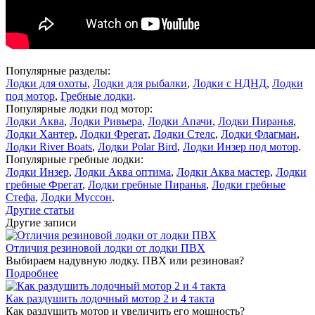
Популярные разделы:
Лодки для охоты
,
Лодки для рыбалки
,
Лодки с НДНД
,
Лодки
под мотор
,
Гребные лодки
.
Популярные лодки под мотор:
Лодки Аква
,
Лодки Ривьера
,
Лодки Апачи
,
Лодки Пиранья
,
Лодки Хантер
,
Лодки Фрегат
,
Лодки Стелс
,
Лодки Флагман
,
Лодки River Boats
,
Лодки Polar Bird
,
Лодки Инзер под мотор
.
Популярные гребные лодки:
Лодки Инзер
,
Лодки Аква оптима
,
Лодки Аква мастер
,
Лодки
гребные Фрегат
,
Лодки гребные Пиранья
,
Лодки гребные
Стефа
,
Лодки Муссон
.
Другие статьи
Другие записи
Отличия резиновой лодки от лодки ПВХ
Выбираем надувную лодку. ПВХ или резиновая?
Подробнее
Как раздушить лодочный мотор 2 и 4 такта
Как раздушить мотор и увеличить его мощность?