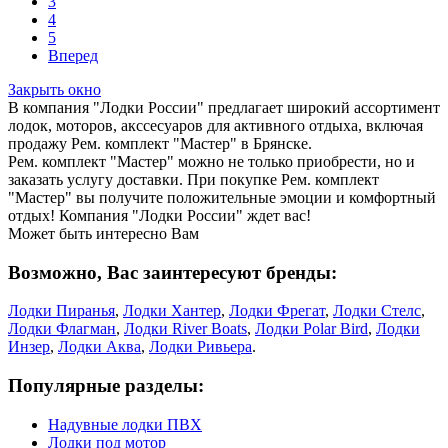
3
4
5
Вперед
Закрыть окно
В компания "Лодки России" предлагает широкий ассортимент
лодок, моторов, акссесуаров для активного отдыха, включая
продажу Рем. комплект "Мастер" в Брянске.
Рем. комплект "Мастер" можно не только приобрести, но и
заказать услугу доставки. При покупке Рем. комплект
"Мастер" вы получите положительные эмоции и комфортный
отдых! Компания "Лодки России" ждет вас!
Может быть интересно Вам
Возможно, Вас заинтересуют бренды:
Лодки Пиранья
,
Лодки Хантер
,
Лодки Фрегат
,
Лодки Стелс
,
Лодки Флагман
,
Лодки River Boats
,
Лодки Polar Bird
,
Лодки
Инзер
,
Лодки Аква
,
Лодки Ривьера
.
Популярные разделы:
Надувные лодки ПВХ
Лодки под мотор