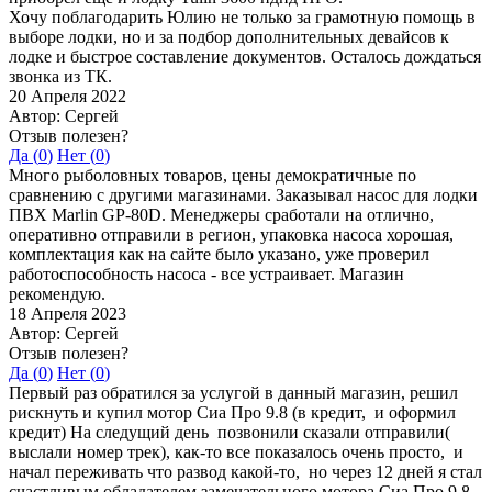
Хочу поблагодарить Юлию не только за грамотную помощь в
выборе лодки, но и за подбор дополнительных девайсов к
лодке и быстрое составление документов. Осталось дождаться
звонка из ТК.
20 Апреля 2022
Автор: Сергей
Отзыв полезен?
Да (
0
)
Нет (
0
)
Много рыболовных товаров, цены демократичные по
сравнению с другими магазинами. Заказывал насос для лодки
ПВХ Marlin GP-80D. Менеджеры сработали на отлично,
оперативно отправили в регион, упаковка насоса хорошая,
комплектация как на сайте было указано, уже проверил
работоспособность насоса - все устраивает. Магазин
рекомендую.
18 Апреля 2023
Автор: Сергей
Отзыв полезен?
Да (
0
)
Нет (
0
)
Первый раз обратился за услугой в данный магазин, решил
рискнуть и купил мотор Сиа Про 9.8 (в кредит, и оформил
кредит) На следущий день позвонили сказали отправили(
выслали номер трек), как-то все показалось очень просто, и
начал переживать что развод какой-то, но через 12 дней я стал
счастливым обладателем замечательного мотора Сиа Про 9.8