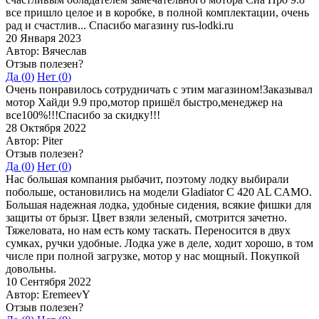
все пришло целое и в коробке, в полной комплектации, очень
рад и счастлив... Спасибо магазину rus-lodki.ru
20 Января 2023
Автор: Вячеслав
Отзыв полезен?
Да (
0
)
Нет (
0
)
Очень понравилось сотрудничать с этим магазином!Заказывал
мотор Хайди 9.9 про,мотор пришёл быстро,менеджер на
все100%!!!Спасибо за скидку!!!
28 Октября 2022
Автор: Piter
Отзыв полезен?
Да (
0
)
Нет (
0
)
Нас большая компания рыбачит, поэтому лодку выбирали
побольше, остановились на модели Gladiator C 420 AL CAMO.
Большая надежная лодка, удобные сидения, всякие фишки для
защиты от брызг. Цвет взяли зеленый, смотрится зачетно.
Тяжеловата, но нам есть кому таскать. Переносится в двух
сумках, ручки удобные. Лодка уже в деле, ходит хорошо, в том
числе при полной загрузке, мотор у нас мощный. Покупкой
довольны.
10 Сентября 2022
Автор: EremeevY
Отзыв полезен?