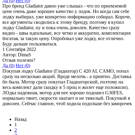
Да (
0
)
Нет (
0
)
Про бренд Gladiator давно уже слышал - что по приемлемой
цене очень даже хорошее качество у лодок. Но когда сам себе
лодку выбирал, уже конкретно информацию собирал. Короче,
все аргументы сводились к этому бренду, поэтому я купил
лодку Gladiator, ну и пока очень доволен. Качество сразу
видно - швы идеальные, все четко и аккуратно, комплектация
богатая, за такую цену. Опробовал уже лодку, все отлично.
Буду дальше пользоваться.
1 Сентября 2022
Автор: DimaS
Отзыв полезен?
Да (
0
)
Нет (
0
)
Покупая лодку Gladiator (Гладиатор) C 420 AL CAMO, попал
сразу на несколько акций. Вроде мелочь - а приятно. Доставка
бп была. Мотор сразу покупал Гладиаторский, поэтому на
весь комплект дали скидку в 5 проц и жилет еще положили).
ЛОдка надежная, мотор для нее хорошо подошел G30FES,
нормально тянет, скорости хватает и не тяжелый. Покупкой я
доволен. Сейчас главное, чтоб ходила подольше без заморочек
Назад
1
2