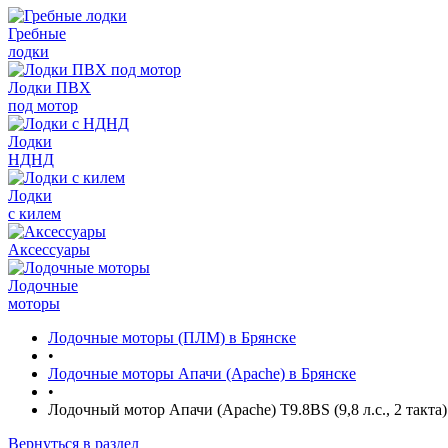
Гребные
лодки
Лодки ПВХ
под мотор
Лодки
НДНД
Лодки
с килем
Аксессуары
Лодочные
моторы
Лодочные моторы (ПЛМ) в Брянске
•
Лодочные моторы Апачи (Apache) в Брянске
•
Лодочный мотор Апачи (Apache) T9.8BS (9,8 л.с., 2 такта)
Вернуться в раздел