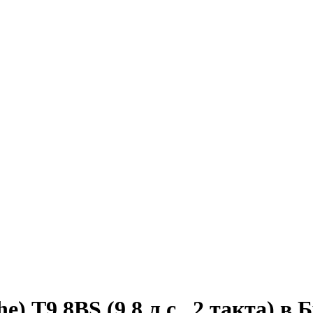
 T9.8BS (9,8 л.с., 2 такта) в 