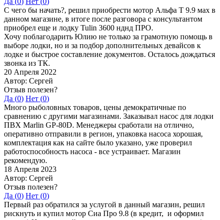
Да (
0
)
Нет (
0
)
С чего бы начать?, решил приобрести мотор Альфа Т 9.9 мах в
данном магазине, в итоге после разговора с консультантом
приобрел еще и лодку Tulin 3600 нднд ПРО.
Хочу поблагодарить Юлию не только за грамотную помощь в
выборе лодки, но и за подбор дополнительных девайсов к
лодке и быстрое составление документов. Осталось дождаться
звонка из ТК.
20 Апреля 2022
Автор: Сергей
Отзыв полезен?
Да (
0
)
Нет (
0
)
Много рыболовных товаров, цены демократичные по
сравнению с другими магазинами. Заказывал насос для лодки
ПВХ Marlin GP-80D. Менеджеры сработали на отлично,
оперативно отправили в регион, упаковка насоса хорошая,
комплектация как на сайте было указано, уже проверил
работоспособность насоса - все устраивает. Магазин
рекомендую.
18 Апреля 2023
Автор: Сергей
Отзыв полезен?
Да (
0
)
Нет (
0
)
Первый раз обратился за услугой в данный магазин, решил
рискнуть и купил мотор Сиа Про 9.8 (в кредит, и оформил