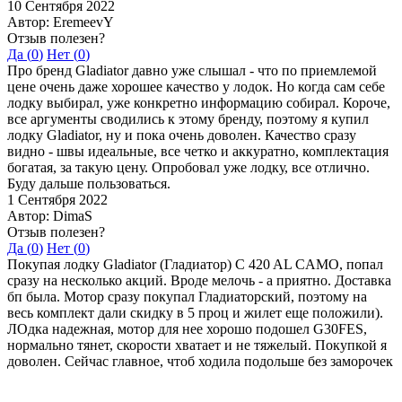
10 Сентября 2022
Автор: EremeevY
Отзыв полезен?
Да (
0
)
Нет (
0
)
Про бренд Gladiator давно уже слышал - что по приемлемой
цене очень даже хорошее качество у лодок. Но когда сам себе
лодку выбирал, уже конкретно информацию собирал. Короче,
все аргументы сводились к этому бренду, поэтому я купил
лодку Gladiator, ну и пока очень доволен. Качество сразу
видно - швы идеальные, все четко и аккуратно, комплектация
богатая, за такую цену. Опробовал уже лодку, все отлично.
Буду дальше пользоваться.
1 Сентября 2022
Автор: DimaS
Отзыв полезен?
Да (
0
)
Нет (
0
)
Покупая лодку Gladiator (Гладиатор) C 420 AL CAMO, попал
сразу на несколько акций. Вроде мелочь - а приятно. Доставка
бп была. Мотор сразу покупал Гладиаторский, поэтому на
весь комплект дали скидку в 5 проц и жилет еще положили).
ЛОдка надежная, мотор для нее хорошо подошел G30FES,
нормально тянет, скорости хватает и не тяжелый. Покупкой я
доволен. Сейчас главное, чтоб ходила подольше без заморочек