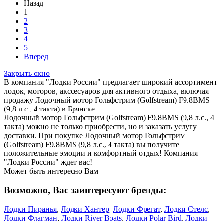
Назад
1
2
3
4
5
Вперед
Закрыть окно
В компания "Лодки России" предлагает широкий ассортимент
лодок, моторов, акссесуаров для активного отдыха, включая
продажу Лодочный мотор Гольфстрим (Golfstream) F9.8ВМS
(9,8 л.с., 4 такта) в Брянске.
Лодочный мотор Гольфстрим (Golfstream) F9.8ВМS (9,8 л.с., 4
такта) можно не только приобрести, но и заказать услугу
доставки. При покупке Лодочный мотор Гольфстрим
(Golfstream) F9.8ВМS (9,8 л.с., 4 такта) вы получите
положительные эмоции и комфортный отдых! Компания
"Лодки России" ждет вас!
Может быть интересно Вам
Возможно, Вас заинтересуют бренды:
Лодки Пиранья
,
Лодки Хантер
,
Лодки Фрегат
,
Лодки Стелс
,
Лодки Флагман
,
Лодки River Boats
,
Лодки Polar Bird
,
Лодки