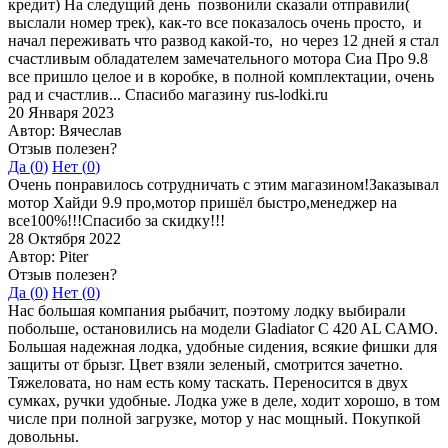
кредит) На следущий день позвонили сказали отправили(
выслали номер трек), как-то все показалось очень просто, и
начал переживать что развод какой-то, но через 12 дней я стал
счастливым обладателем замечательного мотора Сиа Про 9.8
все пришло целое и в коробке, в полной комплектации, очень
рад и счастлив... Спасибо магазину rus-lodki.ru
20 Января 2023
Автор: Вячеслав
Отзыв полезен?
Да (
0
)
Нет (
0
)
Очень понравилось сотрудничать с этим магазином!Заказывал
мотор Хайди 9.9 про,мотор пришёл быстро,менеджер на
все100%!!!Спасибо за скидку!!!
28 Октября 2022
Автор: Piter
Отзыв полезен?
Да (
0
)
Нет (
0
)
Нас большая компания рыбачит, поэтому лодку выбирали
побольше, остановились на модели Gladiator C 420 AL CAMO.
Большая надежная лодка, удобные сидения, всякие фишки для
защиты от брызг. Цвет взяли зеленый, смотрится зачетно.
Тяжеловата, но нам есть кому таскать. Переносится в двух
сумках, ручки удобные. Лодка уже в деле, ходит хорошо, в том
числе при полной загрузке, мотор у нас мощный. Покупкой
довольны.