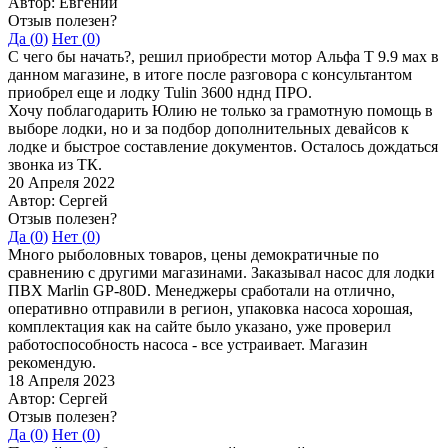
Автор: Евгений
Отзыв полезен?
Да (
0
)
Нет (
0
)
С чего бы начать?, решил приобрести мотор Альфа Т 9.9 мах в
данном магазине, в итоге после разговора с консультантом
приобрел еще и лодку Tulin 3600 нднд ПРО.
Хочу поблагодарить Юлию не только за грамотную помощь в
выборе лодки, но и за подбор дополнительных девайсов к
лодке и быстрое составление документов. Осталось дождаться
звонка из ТК.
20 Апреля 2022
Автор: Сергей
Отзыв полезен?
Да (
0
)
Нет (
0
)
Много рыболовных товаров, цены демократичные по
сравнению с другими магазинами. Заказывал насос для лодки
ПВХ Marlin GP-80D. Менеджеры сработали на отлично,
оперативно отправили в регион, упаковка насоса хорошая,
комплектация как на сайте было указано, уже проверил
работоспособность насоса - все устраивает. Магазин
рекомендую.
18 Апреля 2023
Автор: Сергей
Отзыв полезен?
Да (
0
)
Нет (
0
)