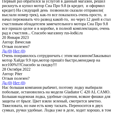
Первый раз обратился за услугой в данный магазин, решил
рискнуть и купил мотор Сиа Про 9.8 (в кредит, и оформил
кредит) На следущий день позвонили сказали отправили(
выслали номер трек), как-то все показалось очень просто, и
начал переживать что развод какой-то, но через 12 дней я стал
счастливым обладателем замечательного мотора Сиа Про 9.8
все пришло целое и в коробке, в полной комплектации, очень
рад и счастлив... Спасибо магазину rus-lodki.ru
20 Января 2023
Автор: Вячеслав
Отзыв полезен?
Да (
0
)
Нет (
0
)
Очень понравилось сотрудничать с этим магазином!Заказывал
мотор Хайди 9.9 про,мотор пришёл быстро,менеджер на
все100%!!!Спасибо за скидку!!!
28 Октября 2022
Автор: Piter
Отзыв полезен?
Да (
0
)
Нет (
0
)
Нас большая компания рыбачит, поэтому лодку выбирали
побольше, остановились на модели Gladiator C 420 AL CAMO.
Большая надежная лодка, удобные сидения, всякие фишки для
защиты от брызг. Цвет взяли зеленый, смотрится зачетно.
Тяжеловата, но нам есть кому таскать. Переносится в двух
сумках, ручки удобные. Лодка уже в деле, ходит хорошо, в том