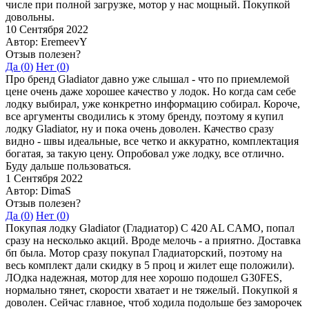
числе при полной загрузке, мотор у нас мощный. Покупкой
довольны.
10 Сентября 2022
Автор: EremeevY
Отзыв полезен?
Да (
0
)
Нет (
0
)
Про бренд Gladiator давно уже слышал - что по приемлемой
цене очень даже хорошее качество у лодок. Но когда сам себе
лодку выбирал, уже конкретно информацию собирал. Короче,
все аргументы сводились к этому бренду, поэтому я купил
лодку Gladiator, ну и пока очень доволен. Качество сразу
видно - швы идеальные, все четко и аккуратно, комплектация
богатая, за такую цену. Опробовал уже лодку, все отлично.
Буду дальше пользоваться.
1 Сентября 2022
Автор: DimaS
Отзыв полезен?
Да (
0
)
Нет (
0
)
Покупая лодку Gladiator (Гладиатор) C 420 AL CAMO, попал
сразу на несколько акций. Вроде мелочь - а приятно. Доставка
бп была. Мотор сразу покупал Гладиаторский, поэтому на
весь комплект дали скидку в 5 проц и жилет еще положили).
ЛОдка надежная, мотор для нее хорошо подошел G30FES,
нормально тянет, скорости хватает и не тяжелый. Покупкой я
доволен. Сейчас главное, чтоб ходила подольше без заморочек