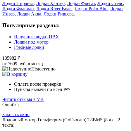
Лодки Пиранья
,
Лодки Хантер
,
Лодки Фрегат
,
Лодки Стелс
,
Лодки Флагман
,
Лодки River Boats
,
Лодки Polar Bird
,
Лодки
Инзер
,
Лодки Аква
,
Лодки Ривьера
.
Популярные разделы:
Надувные лодки ПВХ
Лодки под мотор
Гребные лодки
135982 ₽
от 7609 руб. в месяц
Недоступно
Оплата после проверки
Пункты выдачи по всей РФ
Читать отзывы в VK
Ошибка
Закрыть окно
Лодочный мотор Гольфстрим (Golfstream) Т8ВМS (8 л.с., 2
такта)